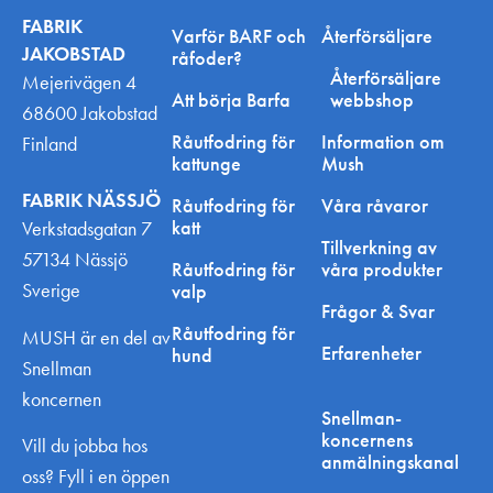
FABRIK
Varför BARF och
Återförsäljare
JAKOBSTAD
råfoder?
Återförsäljare
Mejerivägen 4
Att börja Barfa
webbshop
68600 Jakobstad
Råutfodring för
Information om
Finland
kattunge
Mush
FABRIK NÄSSJÖ
Råutfodring för
Våra råvaror
katt
Verkstadsgatan 7
Tillverkning av
57134 Nässjö
Råutfodring för
våra produkter
Sverige
valp
Frågor & Svar
Råutfodring för
MUSH är en del av
Erfarenheter
hund
Snellman
koncernen
Snellman-
koncernens
Vill du jobba hos
anmälningskanal
oss? Fyll i en öppen