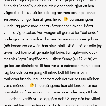
Men det ”onda” vid dessa infektioner hade gjort att han
vägra äta! Till slut så testade jag ren vom och inget annat i
en period. Bingo, han åt igen, hurra!
Så småningom
kunde jag prova med andra köttsorter och även tillsätta
vitminer/grönsaker. Var tvungen att göra så för ”det onda”
hade gjort honom väldigt kräsen. Så när nästa basenji kom
(när hanen var ca 4 år, han blev totalt 14! år), så fortsatte jag
även med henne att ge naturligt foder. Ja, jaglovade dock
mes viss ”grrrr” uppfödaren till tiken Sunny (nu 12 ½ år) att
ge torrisar åtminstone till hon var 5-6 månader, men njaaaa
jag började på en gång att införa kött till henne och
torrisarna fasade ut allteftersom och det var helt ute när hon
var 6 månader.
Enda gångerna hon ätit torrdoer är när
hon stulit nåt från annan hund. Finns ingen nledning att byta
till torrisar , varför skulle jag göra det!? Sunny mår bra vilket
är det viktigste. Jag har gett olika fabrikat av köttiga foder