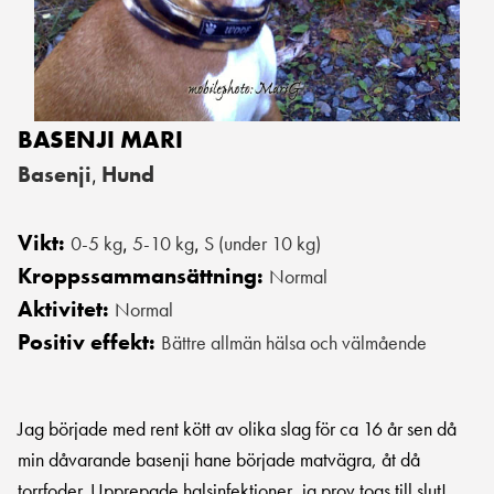
BASENJI MARI
Basenji
Hund
,
Vikt:
0-5 kg
5-10 kg
S (under 10 kg)
,
,
Kroppssammansättning:
Normal
Aktivitet:
Normal
Positiv effekt:
Bättre allmän hälsa och välmående
Jag började med rent kött av olika slag för ca 16 år sen då
min dåvarande basenji hane började matvägra, åt då
torrfoder. Upprepade halsinfektioner, ja prov togs till slut!