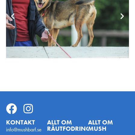
KONTAKT
ALLT OM
ALLT OM
RÅUTFODRING
MUSH
info@mushbarf.se