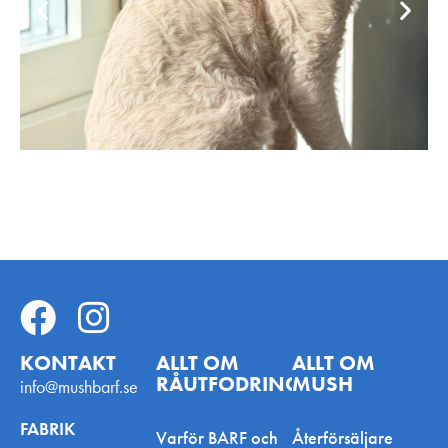
KONTAKT
ALLT OM
ALLT OM
RÅUTFODRING
MUSH
info@mushbarf.se
FABRIK
Varför BARF och
Återförsäljare