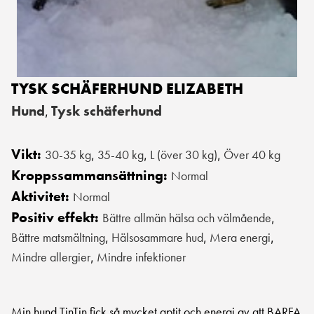
TYSK SCHÄFERHUND ELIZABETH
Hund
Tysk schäferhund
,
Vikt:
30-35 kg
35-40 kg
L (över 30 kg)
Över 40 kg
,
,
,
Kroppssammansättning:
Normal
Aktivitet:
Normal
Positiv effekt:
Bättre allmän hälsa och välmående
,
Bättre matsmältning
Hälsosammare hud
Mera energi
,
,
,
Mindre allergier
Mindre infektioner
,
Min hund TinTin fick så mycket aptit och energi av att BARFA