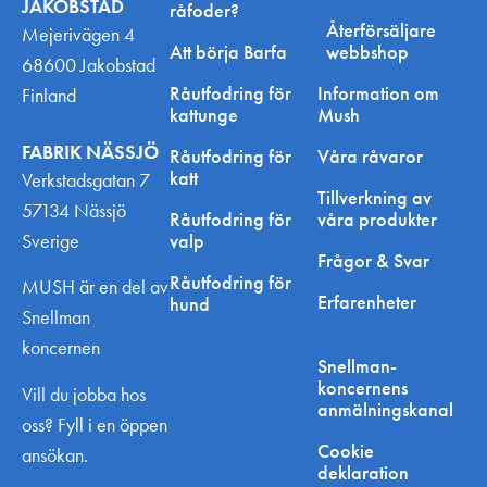
JAKOBSTAD
råfoder?
Återförsäljare
Mejerivägen 4
Att börja Barfa
webbshop
68600 Jakobstad
Råutfodring för
Information om
Finland
kattunge
Mush
FABRIK NÄSSJÖ
Råutfodring för
Våra råvaror
katt
Verkstadsgatan 7
Tillverkning av
57134 Nässjö
Råutfodring för
våra produkter
Sverige
valp
Frågor & Svar
Råutfodring för
MUSH är en del av
Erfarenheter
hund
Snellman
koncernen
Snellman-
koncernens
Vill du jobba hos
anmälningskanal
oss? Fyll i en öppen
Cookie
ansökan.
deklaration