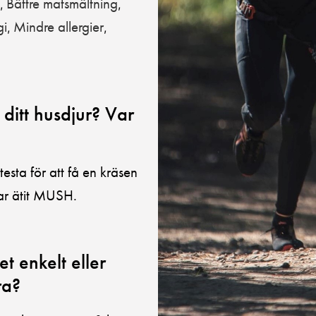
Bättre matsmältning
,
,
gi
Mindre allergier
,
,
 ditt husdjur? Var
sta för att få en kräsen
dar ätit MUSH.
t enkelt eller
ra?