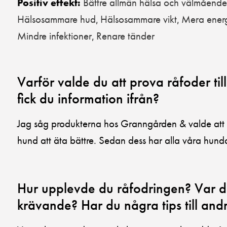
Bättre allmän hälsa och välmående
Positiv effekt:
Hälsosammare hud
Hälsosammare vikt
Mera ener
,
,
Mindre infektioner
Renare tänder
,
Varför valde du att prova råfoder till
fick du information ifrån?
Jag såg produkterna hos Granngården & valde att te
hund att äta bättre. Sedan dess har alla våra hun
Hur upplevde du råfodringen? Var de
krävande? Har du några tips till and