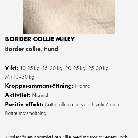
BORDER COLLIE MILEY
Border collie
Hund
,
Vikt:
10-15 kg
15-20 kg
20-25 kg
25-30 kg
,
,
,
,
M (10–30 kg)
Kroppssammansättning:
Normal
Aktivitet:
Normal
Positiv effekt:
Bättre allmän hälsa och välmående
,
Bättre matsmältning
Marley är en charmig liten kille med massor av energi och