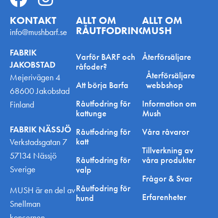
KONTAKT
ALLT OM
ALLT OM
RÅUTFODRING
MUSH
info@mushbarf.se
FABRIK
Varför BARF och
Återförsäljare
JAKOBSTAD
råfoder?
Återförsäljare
Mejerivägen 4
Att börja Barfa
webbshop
68600 Jakobstad
Råutfodring för
Information om
Finland
kattunge
Mush
FABRIK NÄSSJÖ
Råutfodring för
Våra råvaror
katt
Verkstadsgatan 7
Tillverkning av
57134 Nässjö
Råutfodring för
våra produkter
Sverige
valp
Frågor & Svar
Råutfodring för
MUSH är en del av
Erfarenheter
hund
Snellman
koncernen