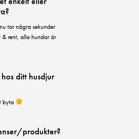
t enkelt eller
ra?
 nu tar några sekunder
t & rent, alla hundar är
os ditt husdjur
tt byta
ienser/produkter?