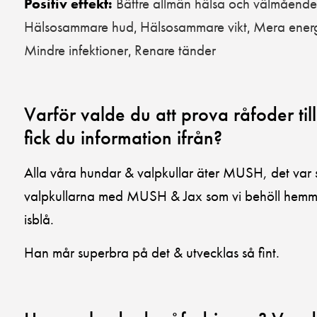
Bättre allmän hälsa och välmående
Positiv effekt:
Hälsosammare hud
Hälsosammare vikt
Mera ener
,
,
Mindre infektioner
Renare tänder
,
Varför valde du att prova råfoder till
fick du information ifrån?
Alla våra hundar & valpkullar äter MUSH, det var s
valpkullarna med MUSH & Jax som vi behöll hemma
isblå.
Han mår superbra på det & utvecklas så fint.