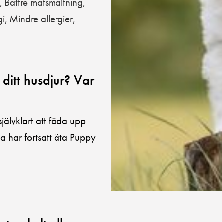
Bättre matsmältning
,
,
gi
Mindre allergier
,
,
 ditt husdjur? Var
jälvklart att föda upp
 har fortsatt äta Puppy