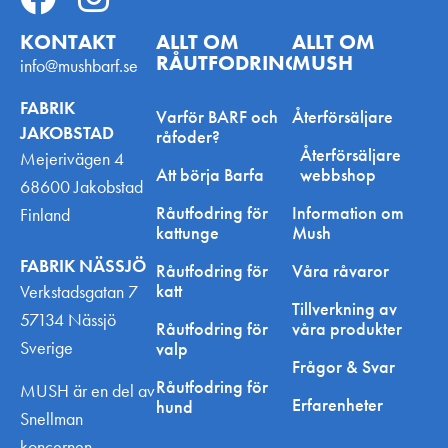
KONTAKT
ALLT OM
ALLT OM
RÅUTFODRING
MUSH
info@mushbarf.se
FABRIK
Varför BARF och
Återförsäljare
JAKOBSTAD
råfoder?
Återförsäljare
Mejerivägen 4
Att börja Barfa
webbshop
68600 Jakobstad
Råutfodring för
Information om
Finland
kattunge
Mush
FABRIK NÄSSJÖ
Råutfodring för
Våra råvaror
katt
Verkstadsgatan 7
Tillverkning av
57134 Nässjö
Råutfodring för
våra produkter
Sverige
valp
Frågor & Svar
Råutfodring för
MUSH är en del av
Erfarenheter
hund
Snellman
koncernen