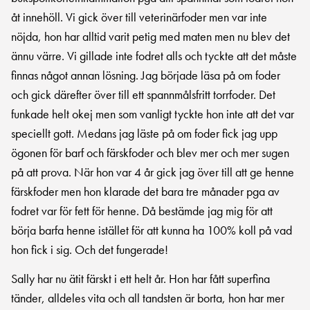
åt innehöll. Vi gick över till veterinärfoder men var inte
nöjda, hon har alltid varit petig med maten men nu blev det
ännu värre. Vi gillade inte fodret alls och tyckte att det måste
finnas något annan lösning. Jag började läsa på om foder
och gick därefter över till ett spannmålsfritt torrfoder. Det
funkade helt okej men som vanligt tyckte hon inte att det var
speciellt gott. Medans jag läste på om foder fick jag upp
ögonen för barf och färskfoder och blev mer och mer sugen
på att prova. När hon var 4 år gick jag över till att ge henne
färskfoder men hon klarade det bara tre månader pga av
fodret var för fett för henne. Då bestämde jag mig för att
börja barfa henne istället för att kunna ha 100% koll på vad
hon fick i sig. Och det fungerade!
Sally har nu ätit färskt i ett helt år. Hon har fått superfina
tänder, alldeles vita och all tandsten är borta, hon har mer