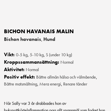
BICHON HAVANAIS MALIN
Bichon havanais
Hund
,
Vikt:
0-5 kg
5-10 kg
S (under 10 kg)
,
,
Kroppssammansättning:
Normal
Aktivitet:
Normal
Positiv effekt:
Bättre allmän hälsa och välmående
,
Bättre matsmältning
Mera energi
Renare tänder
,
,
När Sally var 3 år drabbades hon av
bukspottkörtelnflammation pga allt spannmål som fodret hon