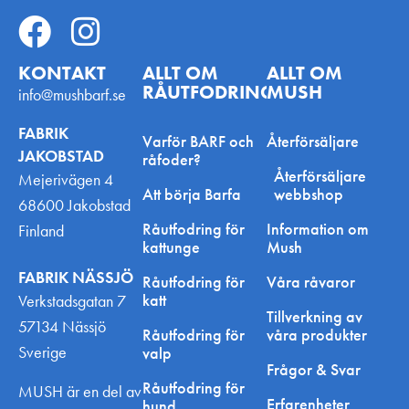
KONTAKT
ALLT OM
ALLT OM
RÅUTFODRING
MUSH
info@mushbarf.se
FABRIK
Varför BARF och
Återförsäljare
JAKOBSTAD
råfoder?
Återförsäljare
Mejerivägen 4
Att börja Barfa
webbshop
68600 Jakobstad
Råutfodring för
Information om
Finland
kattunge
Mush
FABRIK NÄSSJÖ
Råutfodring för
Våra råvaror
katt
Verkstadsgatan 7
Tillverkning av
57134 Nässjö
Råutfodring för
våra produkter
Sverige
valp
Frågor & Svar
Råutfodring för
MUSH är en del av
Erfarenheter
hund