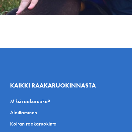
KAIKKI RAAKARUOKINNASTA
Miksi raakaruoka?
Aloittaminen
Koiran raakaruokinta