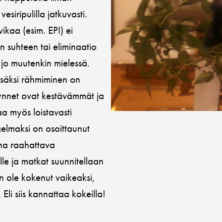
siripulilla jatkuvasti.
ikaa (esim. EPI) ei
en suhteen tai eliminaatio
ut jo muutenkin mielessä.
 lisäksi rähmiminen on
kynnet ovat kestävämmät ja
saa myös loistavasti
elmaksi on osoittaunut
ana raahattava
le ja matkat suunnitellaan
en ole kokenut vaikeaksi,
 Eli siis kannattaa kokeilla!