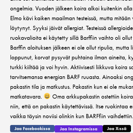
ongelmia. Vuoden jälkeen koira alkoi kuitenkin olla ve
Elmo kävi kaiken maailman testeissä, mutta mitään v
löytynyt. Syyksi jäivät allergiat. Testeissä allergioid
ruokavalioita ei käytetty sillä Barffiin vaihto oli oll
Barffin aloituksen jälkeen ei ole ollut ripulia, mutta
loppunut, korvat pysyvät puhtaina ilman aineita, 
turkki kiiltää ja voi hyvin. Aktiivisesti liikkuva koira 
tarvitsemansa energian BARF ruuasta. Ainoaksi ong
pakastin tila ja matkustus. Pakastin kun ei ole muk
matkatavara.
Oma arkkupakastin ostettiin koiral
niin, että on pakastin käytettävissä. Itse ruokintaa 
vaikka täysin noviisi olinkin kun BARFfiin vaihdettiin.
Jaa Facebookissa
Jaa X:ssä
Jaa Instagramissa