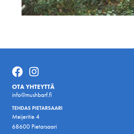
OTA YHTEYTTÄ
info@mushbarf.fi
TEHDAS PIETARSAARI
Meijeritie 4
68600 Pietarsaari