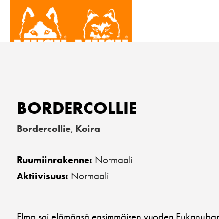
BORDERCOLLIE
Bordercollie
Koira
,
Normaali
Ruumiinrakenne:
Normaali
Aktiivisuus:
Elmo soi elämänsä ensimmäisen vuoden Eukanuban