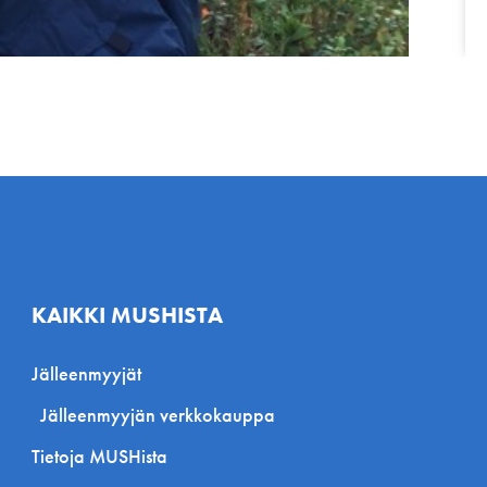
KAIKKI MUSHISTA
Jälleenmyyjät
Jälleenmyyjän verkkokauppa
Tietoja MUSHista