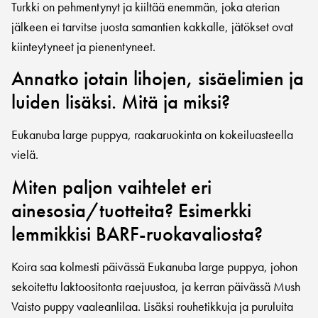
Turkki on pehmentynyt ja kiiltää enemmän, joka aterian
jälkeen ei tarvitse juosta samantien kakkalle, jätökset ovat
kiinteytyneet ja pienentyneet.
Annatko jotain lihojen, sisäelimien ja
luiden lisäksi. Mitä ja miksi?
Eukanuba large puppya, raakaruokinta on kokeiluasteella
vielä.
Miten paljon vaihtelet eri
ainesosia/tuotteita? Esimerkki
lemmikkisi BARF-ruokavaliosta?
Koira saa kolmesti päivässä Eukanuba large puppya, johon
sekoitettu laktoositonta raejuustoa, ja kerran päivässä Mush
Vaisto puppy vaaleanlilaa. Lisäksi rouhetikkuja ja puruluita