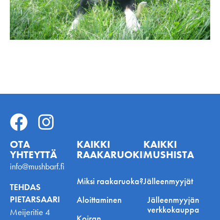
OTA
KAIKKI
KAIKKI
YHTEYTTÄ
RAAKARUOKINNASTA
MUSHISTA
info@mushbarf.fi
Miksi raakaruoka?
Jälleenmyyjät
TEHDAS
PIETARSAARI
Aloittaminen
Jälleenmyyjän
verkkokauppa
Meijeritie 4
Koiran