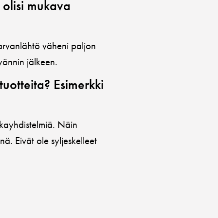
 olisi mukava
karvanlähtö väheni paljon
yönnin jälkeen.
tuotteita? Esimerkki
uokayhdistelmiä. Näin
ä. Eivät ole syljeskelleet