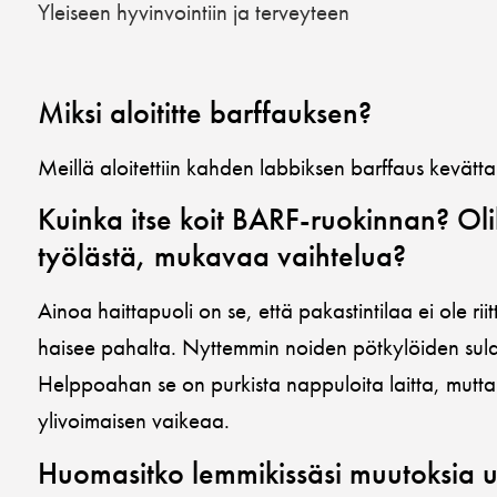
Yleiseen hyvinvointiin ja terveyteen
Miksi aloititte barffauksen?
Meillä aloitettiin kahden labbiksen barffaus kevätta
Kuinka itse koit BARF-ruokinnan? Ol
työlästä, mukavaa vaihtelua?
Ainoa haittapuoli on se, että pakastintilaa ei ole r
haisee pahalta. Nyttemmin noiden pötkylöiden sulat
Helppoahan se on purkista nappuloita laitta, mutt
ylivoimaisen vaikeaa.
Huomasitko lemmikissäsi muutoksia 