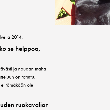
lvella 2014.
iko se helppoa,
iittävästi ja naudan maha
teluun on totuttu.
a ei tämäkään ole
uuden ruokavalion