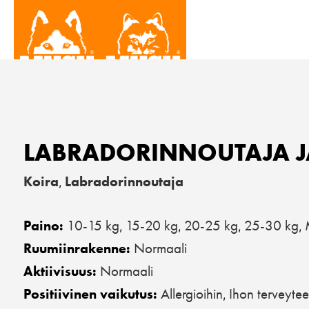
LABRADORINNOUTAJA 
Koira
Labradorinnoutaja
,
10-15 kg
15-20 kg
20-25 kg
25-30 kg
Paino:
,
,
,
,
Normaali
Ruumiinrakenne:
Normaali
Aktiivisuus:
Allergioihin
Ihon terveyte
Positiivinen vaikutus:
,