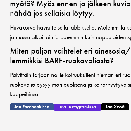
myötä? Myös ennen ja jälkeen kuvia
nähdä jos sellaisia löytyy.
Hiivakorva hävisi toisella labbiksella. Molemmilla 
ja massu alkoi toimia paremmin kuin nappuloiden s
Miten paljon vaihtelet eri ainesosia/
lemmikkisi BARF-ruokavaliosta?
Päivittäin tarjoan noille koiruuksilleni hieman eri r
ruokavalio pysyy monipuolisena ja koirat tyytyväisin
kuppeihinsa..
Jaa Facebookissa
Jaa X:ssä
Jaa Instagramissa