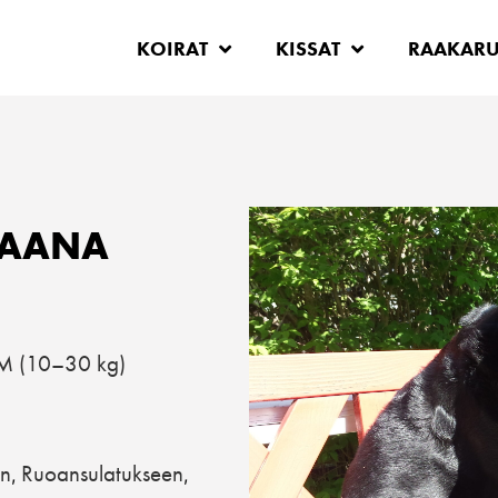
KOIRAT
KISSAT
RAAKAR
JAANA
M (10–30 kg)
en
Ruoansulatukseen
,
,