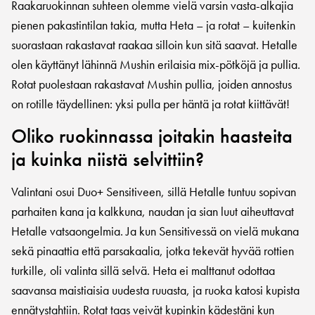
Raakaruokinnan suhteen olemme vielä varsin vasta-alkajia
pienen pakastintilan takia, mutta Heta – ja rotat – kuitenkin
suorastaan rakastavat raakaa silloin kun sitä saavat. Hetalle
olen käyttänyt lähinnä Mushin erilaisia mix-pötköjä ja pullia.
Rotat puolestaan rakastavat Mushin pullia, joiden annostus
on rotille täydellinen: yksi pulla per häntä ja rotat kiittävät!
Oliko ruokinnassa joitakin haasteita
ja kuinka niistä selvittiin?
Valintani osui Duo+ Sensitiveen, sillä Hetalle tuntuu sopivan
parhaiten kana ja kalkkuna, naudan ja sian luut aiheuttavat
Hetalle vatsaongelmia. Ja kun Sensitivessä on vielä mukana
sekä pinaattia että parsakaalia, jotka tekevät hyvää rottien
turkille, oli valinta sillä selvä. Heta ei malttanut odottaa
saavansa maistiaisia uudesta ruuasta, ja ruoka katosi kupista
ennätystahtiin. Rotat taas veivät kupinkin kädestäni kun