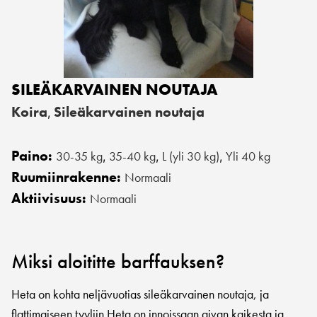
SILEÄKARVAINEN NOUTAJA
Koira
Sileäkarvainen noutaja
,
Paino:
30-35 kg
35-40 kg
L (yli 30 kg)
Yli 40 kg
,
,
,
Ruumiinrakenne:
Normaali
Aktiivisuus:
Normaali
Miksi aloititte barffauksen?
Heta on kohta neljävuotias sileäkarvainen noutaja, ja
flattimaiseen tyyliin Heta on innoissaan aivan kaikesta ja