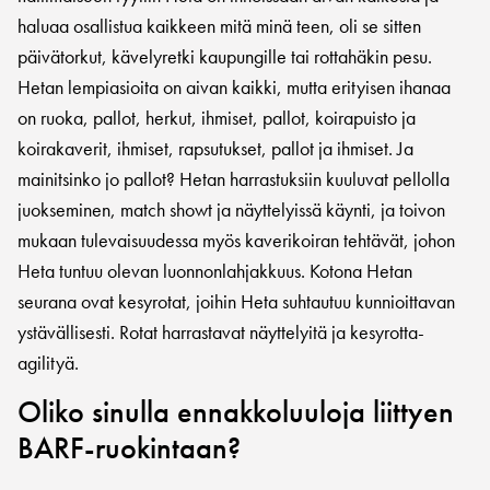
haluaa osallistua kaikkeen mitä minä teen, oli se sitten
päivätorkut, kävelyretki kaupungille tai rottahäkin pesu.
Hetan lempiasioita on aivan kaikki, mutta erityisen ihanaa
on ruoka, pallot, herkut, ihmiset, pallot, koirapuisto ja
koirakaverit, ihmiset, rapsutukset, pallot ja ihmiset. Ja
mainitsinko jo pallot? Hetan harrastuksiin kuuluvat pellolla
juokseminen, match showt ja näyttelyissä käynti, ja toivon
mukaan tulevaisuudessa myös kaverikoiran tehtävät, johon
Heta tuntuu olevan luonnonlahjakkuus. Kotona Hetan
seurana ovat kesyrotat, joihin Heta suhtautuu kunnioittavan
ystävällisesti. Rotat harrastavat näyttelyitä ja kesyrotta-
agilityä.
Oliko sinulla ennakkoluuloja liittyen
BARF-ruokintaan?