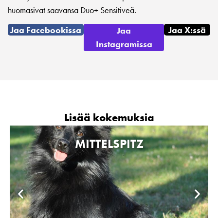
huomasivat saavansa Duo+ Sensitiveä.
Jaa Facebookissa
Jaa X:ssä
Jaa
Instagramissa
Lisää kokemuksia
MITTELSPITZ