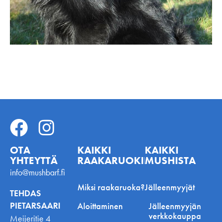
OTA
KAIKKI
KAIKKI
YHTEYTTÄ
RAAKARUOKINNASTA
MUSHISTA
info@mushbarf.fi
Miksi raakaruoka?
Jälleenmyyjät
TEHDAS
PIETARSAARI
Aloittaminen
Jälleenmyyjän
verkkokauppa
Meijeritie 4