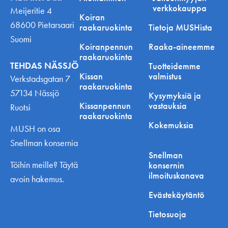
verkkokauppa
Meijeritie 4
Koiran
68600 Pietarsaari
raakaruokinta
Tietoja MUSHista
Suomi
Koiranpennun
Raaka-aineemme
raakaruokinta
TEHDAS NÄSSJÖ
Tuotteidemme
Kissan
valmistus
Verkstadsgatan 7
raakaruokinta
57134 Nässjö
Kysymyksiä ja
Kissanpennun
vastauksia
Ruotsi
raakaruokinta
Kokemuksia
MUSH on osa
Snellman konsernia
Snellman
Töihin meille? Täytä
konsernin
ilmoituskanava
avoin hakemus.
Evästekäytäntö
Tietosuoja