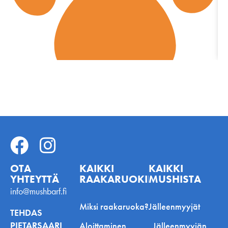
OTA
KAIKKI
KAIKKI
YHTEYTTÄ
RAAKARUOKINNASTA
MUSHISTA
info@mushbarf.fi
Miksi raakaruoka?
Jälleenmyyjät
TEHDAS
PIETARSAARI
Aloittaminen
Jälleenmyyjän