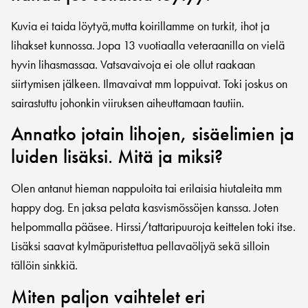
Kuvia ei taida löytyä,mutta koirillamme on turkit, ihot ja
lihakset kunnossa. Jopa 13 vuotiaalla veteraanilla on vielä
hyvin lihasmassaa. Vatsavaivoja ei ole ollut raakaan
siirtymisen jälkeen. Ilmavaivat mm loppuivat. Toki joskus on
sairastuttu johonkin viiruksen aiheuttamaan tautiin.
Annatko jotain lihojen, sisäelimien ja
luiden lisäksi. Mitä ja miksi?
Olen antanut hieman nappuloita tai erilaisia hiutaleita mm
happy dog. En jaksa pelata kasvismössöjen kanssa. Joten
helpommalla pääsee. Hirssi/tattaripuuroja keittelen toki itse.
Lisäksi saavat kylmäpuristettua pellavaöljyä sekä silloin
tällöin sinkkiä.
Miten paljon vaihtelet eri