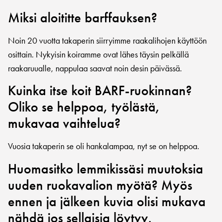
Miksi aloititte barffauksen?
Noin 20 vuotta takaperin siirryimme raakalihojen käyttöön
osittain. Nykyisin koiramme ovat lähes täysin pelkällä
raakaruualle, nappulaa saavat noin desin päivässä.
Kuinka itse koit BARF-ruokinnan?
Oliko se helppoa, työlästä,
mukavaa vaihtelua?
Vuosia takaperin se oli hankalampaa, nyt se on helppoa.
Huomasitko lemmikissäsi muutoksia
uuden ruokavalion myötä? Myös
ennen ja jälkeen kuvia olisi mukava
nähdä jos sellaisia löytyy.