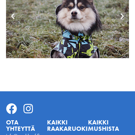
OTA
KAIKKI
KAIKKI
YHTEYTTÄ
RAAKARUOKINNASTA
MUSHISTA