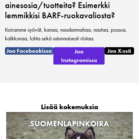
ainesosia/tuotteita? Esimerkki
lemmikkisi BARF-ruokavaliosta?
Koiramme syövät, kanaa, naudanmahaa, nautaa, possua,
kalkkunaa, lohta sekä satunnaisesti riistaa.
Jaa Facebookissa
Jaa X:ssä
Jaa
Instagramissa
Lisää kokemuksia
SUOMENLAPINKOIRA