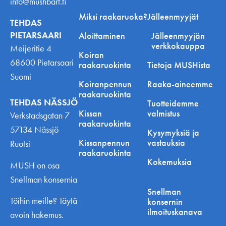
info@mushbarf.fi
Miksi raakaruoka?
Jälleenmyyjät
TEHDAS
PIETARSAARI
Aloittaminen
Jälleenmyyjän
verkkokauppa
Meijeritie 4
Koiran
68600 Pietarsaari
raakaruokinta
Tietoja MUSHista
Suomi
Koiranpennun
Raaka-aineemme
raakaruokinta
TEHDAS NÄSSJÖ
Tuotteidemme
Kissan
valmistus
Verkstadsgatan 7
raakaruokinta
57134 Nässjö
Kysymyksiä ja
Kissanpennun
vastauksia
Ruotsi
raakaruokinta
Kokemuksia
MUSH on osa
Snellman konsernia
Snellman
Töihin meille? Täytä
konsernin
ilmoituskanava
avoin hakemus.