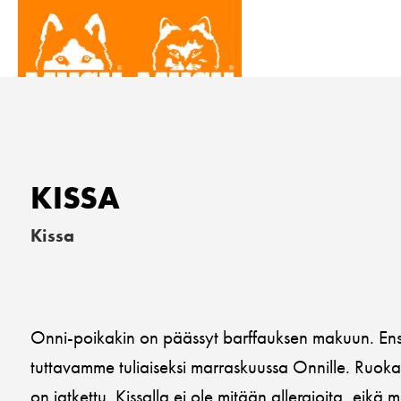
KISSA
Kissa
Onni-poikakin on päässyt barffauksen makuun. Ensi
tuttavamme tuliaiseksi marraskuussa Onnille. Ruoka 
on jatkettu. Kissalla ei ole mitään allergioita, eikä