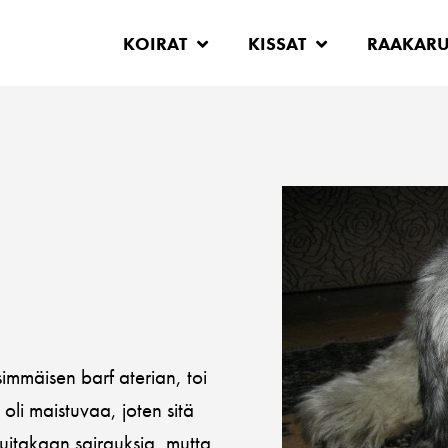
KOIRAT
KISSAT
RAAKAR
mmäisen barf aterian, toi
oli maistuvaa, joten sitä
 muitakaan sairauksia, mutta