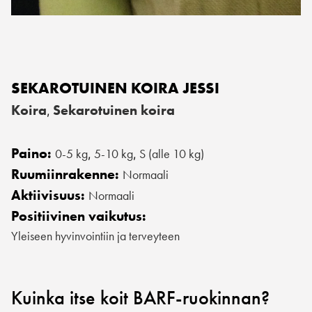
SEKAROTUINEN KOIRA JESSI
Koira
Sekarotuinen koira
,
Paino:
0-5 kg
5-10 kg
S (alle 10 kg)
,
,
Ruumiinrakenne:
Normaali
Aktiivisuus:
Normaali
Positiivinen vaikutus:
Yleiseen hyvinvointiin ja terveyteen
Kuinka itse koit BARF-ruokinnan?