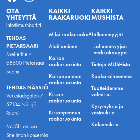
OTA
KAIKKI
KAIKKI
YHTEYTTÄ
RAAKARUOKINNASTA
MUSHISTA
info@mushbarf.fi
Miksi raakaruoka?
Jälleenmyyjät
TEHDAS
PIETARSAARI
Aloittaminen
Jälleenmyyjän
verkkokauppa
Meijeritie 4
Koiran
68600 Pietarsaari
raakaruokinta
Tietoja MUSHista
Suomi
Koiranpennun
Raaka-aineemme
raakaruokinta
TEHDAS NÄSSJÖ
Tuotteidemme
Kissan
valmistus
Verkstadsgatan 7
raakaruokinta
57134 Nässjö
Kysymyksiä ja
Kissanpennun
vastauksia
Ruotsi
raakaruokinta
Kokemuksia
MUSH on osa
Snellman konsernia