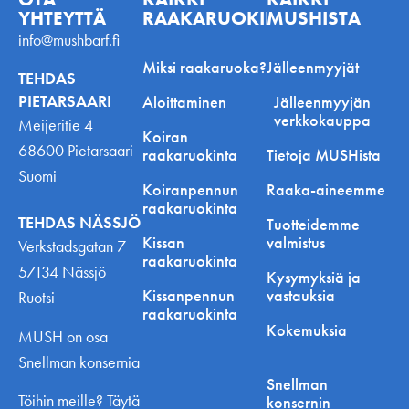
YHTEYTTÄ
RAAKARUOKINNASTA
MUSHISTA
info@mushbarf.fi
Miksi raakaruoka?
Jälleenmyyjät
TEHDAS
PIETARSAARI
Aloittaminen
Jälleenmyyjän
verkkokauppa
Meijeritie 4
Koiran
68600 Pietarsaari
raakaruokinta
Tietoja MUSHista
Suomi
Koiranpennun
Raaka-aineemme
raakaruokinta
TEHDAS NÄSSJÖ
Tuotteidemme
Kissan
valmistus
Verkstadsgatan 7
raakaruokinta
57134 Nässjö
Kysymyksiä ja
Kissanpennun
vastauksia
Ruotsi
raakaruokinta
Kokemuksia
MUSH on osa
Snellman konsernia
Snellman
Töihin meille? Täytä
konsernin