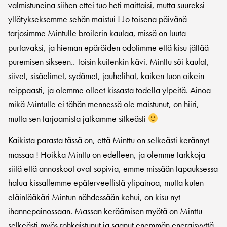
valmistuneina siihen ettei tuo heti maittaisi, mutta suureksi
yllätykseksemme sehän maistui ! Jo toisena päivänä
tarjosimme Mintulle broilerin kaulaa, missä on luuta
purtavaksi, ja hieman epäröiden odotimme että kisu jättää
puremisen sikseen.. Toisin kuitenkin kävi. Minttu söi kaulat,
siivet, sisäelimet, sydämet, jauhelihat, kaiken tuon oikein
reippaasti, ja olemme olleet kissasta todella ylpeitä. Ainoa
mikä Mintulle ei tähän mennessä ole maistunut, on hiiri,
mutta sen tarjoamista jatkamme sitkeästi
Kaikista parasta tässä on, että Minttu on selkeästi kerännyt
massaa ! Hoikka Minttu on edelleen, ja olemme tarkkoja
siitä että annoskoot ovat sopivia, emme missään tapauksessa
halua kissallemme epäterveellistä ylipainoa, mutta kuten
eläinlääkäri Mintun nähdessään kehui, on kisu nyt
ihannepainossaan. Massan keräämisen myötä on Minttu
selkeästi myös rohkaistunut ja saanut enemmän energisyyttä,