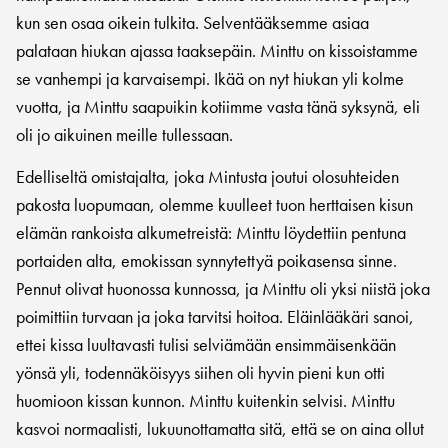
kun sen osaa oikein tulkita. Selventääksemme asiaa
palataan hiukan ajassa taaksepäin. Minttu on kissoistamme
se vanhempi ja karvaisempi. Ikää on nyt hiukan yli kolme
vuotta, ja Minttu saapuikin kotiimme vasta tänä syksynä, eli
oli jo aikuinen meille tullessaan.
Edelliseltä omistajalta, joka Mintusta joutui olosuhteiden
pakosta luopumaan, olemme kuulleet tuon herttaisen kisun
elämän rankoista alkumetreistä: Minttu löydettiin pentuna
portaiden alta, emokissan synnytettyä poikasensa sinne.
Pennut olivat huonossa kunnossa, ja Minttu oli yksi niistä joka
poimittiin turvaan ja joka tarvitsi hoitoa. Eläinlääkäri sanoi,
ettei kissa luultavasti tulisi selviämään ensimmäisenkään
yönsä yli, todennäköisyys siihen oli hyvin pieni kun otti
huomioon kissan kunnon. Minttu kuitenkin selvisi. Minttu
kasvoi normaalisti, lukuunottamatta sitä, että se on aina ollut