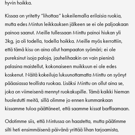
hyvin hoikka.
Kissaa on yritetty ”lihottaa” kokeilemalla erilaisia ruokia,
mutta edes Mintun leikkauksen jälkeen se ei ole paljoakaan
painoa saanut. Meille tullessaan Minttu painoi hiukan yli
3kg, ja oli todella, todella hoikka. Meille myös kerrottiin,
että tämä kisu on aina ollut hampaaton syömäri; ei ole
pureksinut isoja paloja, jauhelihaakin on vain pieninä
palasina maistellut, kokonaiseen muikkuun ei ole edes
koskenut. Näitä kokeiluja lukuunottamatta Minttu on syönyt
pääasiassa teollista ruokaa. Lisäksi Minttu on ollut aina se,
joka on viimeisenä mennyt ruokakupille. Tämä kaikki hieman
huolestutti meitä, sillä olimme jo ennen kummankaan
kissamme tuloa päättäneet, että saamme kissat barffaamaan.
Odotimme siis, että Mintussa on haastetta, mutta päätimme
silti heti ensimmäisenä päivänä yrittää lihan tarjoamista,