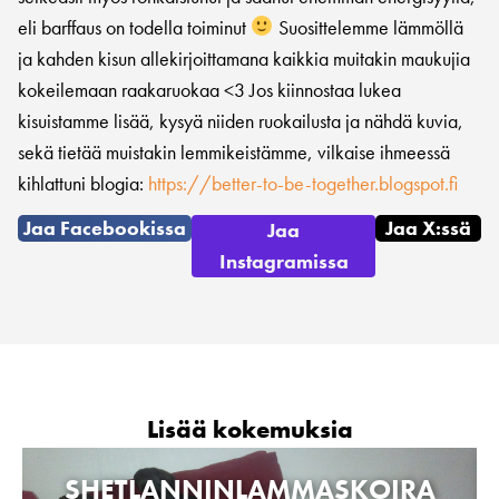
eli barffaus on todella toiminut
Suosittelemme lämmöllä
ja kahden kisun allekirjoittamana kaikkia muitakin maukujia
kokeilemaan raakaruokaa <3 Jos kiinnostaa lukea
kisuistamme lisää, kysyä niiden ruokailusta ja nähdä kuvia,
sekä tietää muistakin lemmikeistämme, vilkaise ihmeessä
kihlattuni blogia:
https://better-to-be-together.blogspot.fi
Jaa Facebookissa
Jaa X:ssä
Jaa
Instagramissa
Lisää kokemuksia
SHETLANNINLAMMASKOIRA