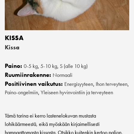
KISSA
Kissa
Paino:
0-5 kg
5-10 kg
S (alle 10 kg)
,
,
Ruumiinrakenne:
Normaali
Positiivinen vaikutus:
Energisyyteen
Ihon terveyteen
,
,
Paino-ongelmiin
Yleiseen hyvinvointiin ja terveyteen
,
Tämä tarina ei kerro lastenelokuvan mustasta
lohikäärmeestä, eikä myöskään kirjaimellisesti
hampaattomasta kissasta. Otsikko kuitenkin kertoo paljon,