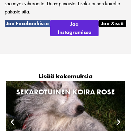
saa myös vihreää tai Duo+ punaista. Lisäksi annan koiralle
pakasteluita.
Jaa Facebookissa
Jaa X:ssä
Jaa
Instagramissa
Lisää kokemuksia
SEKAROTUINEN KOIRA ROSE