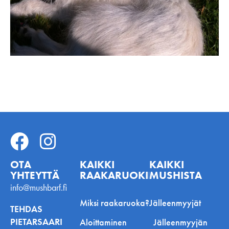
OTA
KAIKKI
KAIKKI
YHTEYTTÄ
RAAKARUOKINNASTA
MUSHISTA
info@mushbarf.fi
Miksi raakaruoka?
Jälleenmyyjät
TEHDAS
PIETARSAARI
Aloittaminen
Jälleenmyyjän