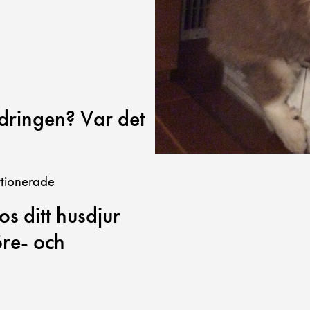
dringen? Var det
ortionerade
s ditt husdjur
öre- och