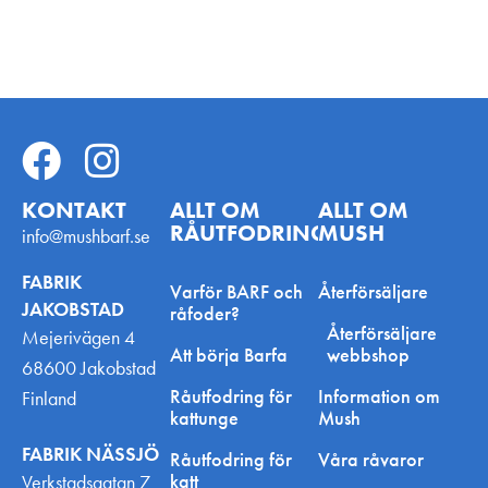
KONTAKT
ALLT OM
ALLT OM
RÅUTFODRING
MUSH
info@mushbarf.se
FABRIK
Varför BARF och
Återförsäljare
JAKOBSTAD
råfoder?
Återförsäljare
Mejerivägen 4
Att börja Barfa
webbshop
68600 Jakobstad
Råutfodring för
Information om
Finland
kattunge
Mush
FABRIK NÄSSJÖ
Råutfodring för
Våra råvaror
katt
Verkstadsgatan 7