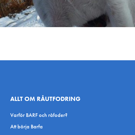
ALLT OM RÅUTFODRING
Varför BARF och råfoder?
Att börja Barfa