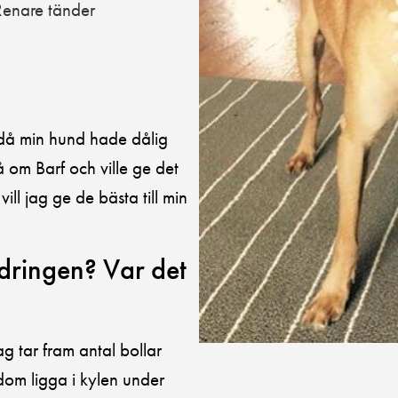
Renare tänder
 då min hund hade dålig
på om Barf och ville ge det
vill jag ge de bästa till min
dringen? Var det
g tar fram antal bollar
dom ligga i kylen under