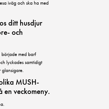
resa iväg och ska ha med
s ditt husdjur
öre- och
g började med barf
och lyckades samtidigt
r glansigare.
 olika MUSH-
å en veckomeny.
na.