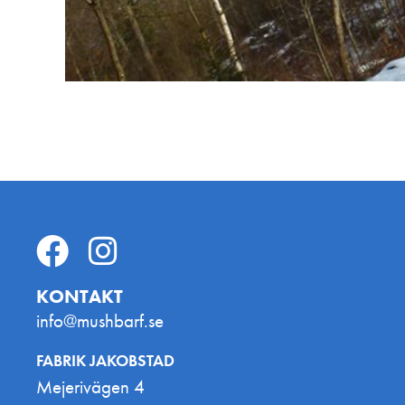
KONTAKT
info@mushbarf.se
FABRIK JAKOBSTAD
Mejerivägen 4