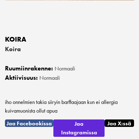
KOIRA
Koira
Ruumiinrakenne:
Normaali
Aktiivisuus:
Normaali
iho onnelmien takia siiryin barffaajaan kun ei allergia
kuivamuonista ollut apua
Jaa Facebookissa
Jaa X:ssä
Jaa
Instagramissa