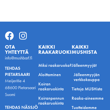
OTA
KAIKKI
KAIKKI
YHTEYTTÄ
RAAKARUOKINNASTA
MUSHISTA
info@mushbarf.fi
Miksi raakaruoka?
Jälleenmyyjät
TEHDAS
PIETARSAARI
Aloittaminen
Jälleenmyyjän
verkkokauppa
Meijeritie 4
Koiran
68600 Pietarsaari
raakaruokinta
Tietoja MUSHista
Suomi
Koiranpennun
Raaka-aineemme
raakaruokinta
TEHDAS NÄSSJÖ
Tuotteidemme