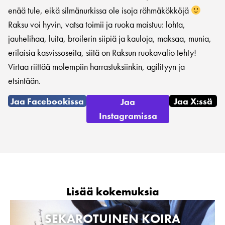
enää tule, eikä silmänurkissa ole isoja rähmäkökköjä
Raksu voi hyvin, vatsa toimii ja ruoka maistuu: lohta,
jauhelihaa, luita, broilerin siipiä ja kauloja, maksaa, munia,
erilaisia kasvissoseita, siitä on Raksun ruokavalio tehty!
Virtaa riittää molempiin harrastuksiinkin, agilityyn ja
etsintään.
Jaa Facebookissa
Jaa X:ssä
Jaa
Instagramissa
Lisää kokemuksia
SEKAROTUINEN KOIRA