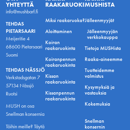
YHTEYTTÄ
RAAKARUOKINNASTA
MUSHISTA
info@mushbarf.fi
Miksi raakaruoka?
Jälleenmyyjät
TEHDAS
PIETARSAARI
Aloittaminen
Jälleenmyyjän
verkkokauppa
Meijeritie 4
Koiran
68600 Pietarsaari
raakaruokinta
Tietoja MUSHista
Suomi
Koiranpennun
Raaka-aineemme
raakaruokinta
TEHDAS NÄSSJÖ
Tuotteidemme
Kissan
valmistus
Verkstadsgatan 7
raakaruokinta
57134 Nässjö
Kysymyksiä ja
Kissanpennun
vastauksia
Ruotsi
raakaruokinta
Kokemuksia
MUSH on osa
Snellman konsernia
Snellman
Töihin meille? Täytä
konsernin