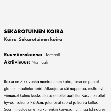
SEKAROTUINEN KOIRA
Koira
Sekarotuinen koira
,
Ruumiinrakenne:
Normaali
Aktiivisuus:
Normaali
Raksu on 7 kk vanha monirotuinen koira, jossa on puolet
glen of imaalinterrieriä. Alkuajat se söi nappulaa, mutta nyt
viimeiset kolme kuukautta se on ollut barffilla. Kasvu on ollut
hyvää, säkä jo > 60cm, jalat ovat suorat ja karva kiiltää!
Suurin muutos on ehkä kuitenkin korvissa, tummaa töhnää ei